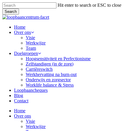
Skip
Hit enter to search or ESC to close
to
Search
main
Close
content
Search
Menu
Home
Over ons
Visie
Werkwijze
Team
Doelgroepen
Hoogsensitiviteit en Perfectionisme
Zelfstandigen (in de zorg)
Carrièreswitch
Werkhervatting na burn-out
Onderwijs en zorgsector
Worklife balance & Stress
Loopbaancheques
Blog
Contact
Home
Over ons
Visie
Werkwijze