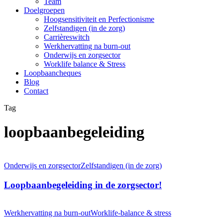
Team
Doelgroepen
Hoogsensitiviteit en Perfectionisme
Zelfstandigen (in de zorg)
Carrièreswitch
Werkhervatting na burn-out
Onderwijs en zorgsector
Worklife balance & Stress
Loopbaancheques
Blog
Contact
Tag
loopbaanbegeleiding
Loopbaanbegeleiding
in
Onderwijs en zorgsector
Zelfstandigen (in de zorg)
de
zorgsector!
Loopbaanbegeleiding in de zorgsector!
KEN
JE
Werkhervatting na burn-out
Worklife-balance & stress
TALENTEN